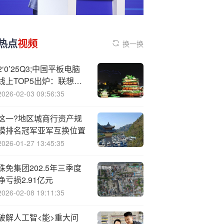
热点
视频
换一换
2‘0’25Q3;中国平板电脑
线上TOP5出炉：联想成
黑马 销量几乎翻倍
2026-02-03 09:56:35
这一?地区城商行资产规
模排名冠军亚军互换位置
2026-01-27 13:45:35
珠免集团202.5年三季度
净亏损2.91亿元
2026-02-08 19:11:35
破解人工智<能>重大问