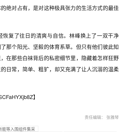
体的绝对占有，是对这种极具张力的生活方式的最佳
经恢复了往日的清爽与自信。林峰换上了一双干净
回了那个阳光、坚毅的体育系草。但只有他们彼此知
里，在那些白袜背后的私密细节里，隐藏着怎样狂野
生的日常，简单、粗犷，却又充满了让人沉溺的温柔
SCFaHYXjb8Z
】
责任编辑： 张雅琴
新能等入围组件集采