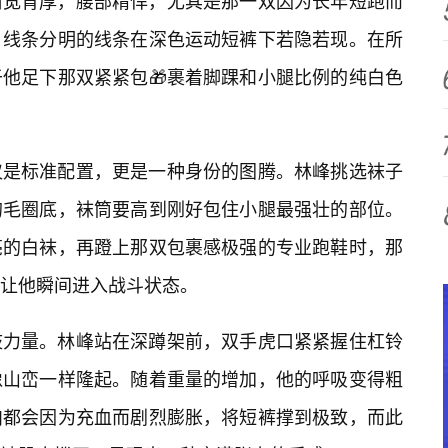
肩宽背厚，腰部精悍，尤其是那一双因为长年短跑而
，线条分明的线条在深色运动短裤下若隐若现。在所
于他足下那双紧紧包🎁裹着脚踝和小腿比例的纯白色
仅是标准配置，更是一种身份的图腾。林峰挑选袜子
的毛圈底，袜筒要高到刚好包住小腿最强壮的部位。
亮的白袜，再蹬上那双包裹感极强的专业跑鞋时，那
让他瞬间进入战斗状态。
肢力量。林峰站在深蹲架前，双手虎口紧紧握住杠铃
像山峦一样隆起。随着重量的增加，他的呼吸变得粗
肉都会因为充血而剧烈膨胀，将短裤撑到极致，而此