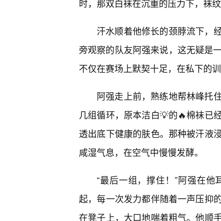
时，那双白袜在沉重的压力下，袜纹
汗水顺着他修长的颈脖流下，
旁观察的队友阿强来说，这无疑是一
不仅在赛场上默契十足，在私下的训
阿强走上前，熟练地帮林峰托
几组循环，原本洁白💡的🔥棉袜
透出底下健康的肤色。那种被汗液
咸湿气息，在空气中慢慢发酵。
“最后一组，撑住！”阿强在
起，每一次发力都伴随着一声压抑
在凳子上，大口地喘着粗气。他顺