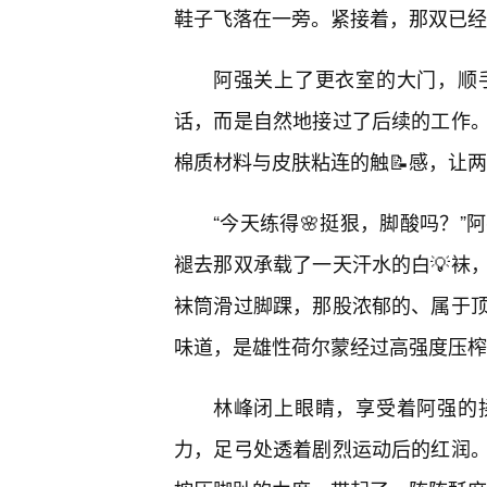
鞋子飞落在一旁。紧接着，那双已经
阿强关上了更衣室的大门，顺
话，而是自然地接过了后续的工作。
棉质材料与皮肤粘连的触📝感，让
“今天练得🌸挺狠，脚酸吗？”
褪去那双承载了一天汗水的白💡袜
袜筒滑过脚踝，那股浓郁的、属于
味道，是雄性荷尔蒙经过高强度压榨
林峰闭上眼睛，享受着阿强的
力，足弓处透着剧烈运动后的红润