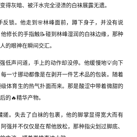
变得灰暗、被汗水完全浸渍的白袜展露无遗。
手反锁。他走到🌸林峰面前，蹲下身子，并没有说
他修长的手指触📝碰到林峰湿润的白袜边缘，那种
两人的眼神在瞬间交汇。
阿强低声问道，手上的动作却没停。他缓慢地💡向下
，每一寸挪动都像是在剥开一件艺术品的包装。随着
顶级体育生的热气扑面而来。那是酸涩中带着微甜的
后的🔥精华产物。
揉搓。失去了白袜的包裹，他的脚掌显得宽大而有
。阿强并不仅仅是在帮他放松，那种指尖划过脚底、