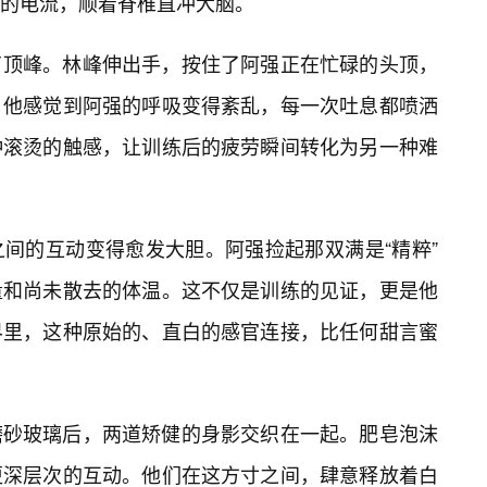
的电流，顺着脊椎直冲大脑。
了顶峰。林峰伸出手，按住了阿强正在忙碌的头顶，
。他感觉到阿强的呼吸变得紊乱，每一次吐息都喷洒
种滚烫的触感，让训练后的疲劳瞬间转化为另一种难
间的互动变得愈发大胆。阿强捡起那双满是“精粹”
量和尚未散去的体温。这不仅是训练的见证，更是他
界里，这种原始的、直白的感官连接，比任何甜言蜜
磨砂玻璃后，两道矫健的身影交织在一起。肥皂泡沫
更深层次的互动。他们在这方寸之间，肆意释放着白