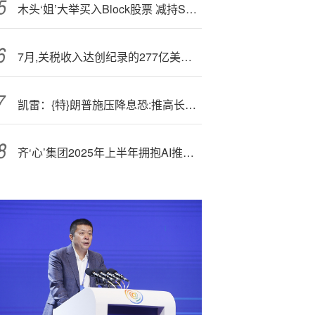
木头‘姐’大举买入Block股票 减持Shopify
7月,关税收入达创纪录的277亿美元，特朗普称这对“我们国家来说不可思议”
凯雷：{特}朗普施压降息恐:推高长期借贷成本
齐‘心’集团2025年上半年拥抱AI推进数智化转型 中期拟分红约4982万元回报股东