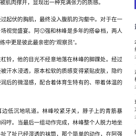
被肌肉撑开，显现出一种充满张力的质感。
经过起伏的胸肌，最终没入腹肌的沟壑中。对于在一
场视觉盛宴。阿🙂强和林峰是多年的搭😁档，两人
练中更是彼此最亲密的“观察员”。
住杠铃，他的目光不经意地落在林峰的脚踝处。经过
已经被汗水浸透，原本松软的质感变得紧贴皮肤，隐约
浸润后的微湿感，配合着体育生特有的、带着体温的
他耳边低沉地吼道。林峰咬紧牙关，脖子上的青筋暴
的闷哼。当最后一组动作完成，林峰整个人脱力地坐
手扯了扯已经湿透的袜筒，那个简单的动作，在阿强