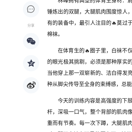
林峰拥有典型的体育生身材：
锤炼出的双腿，大腿肌肉围度惊人
有的装备中，最引人注目的🔥莫过
分享
棉袜。
在体育生的🔥圈子里，白袜不
的眼光极其挑剔，必须是那种厚实
当他穿上那一双崭新的、洁白得发
种从脚尖传导至全身的束缚感，总能
今天的训练内容是高强度的下
杆，深吸一口气，整个背部的肌肉
重而有节奏。每一次下蹲，大腿肌