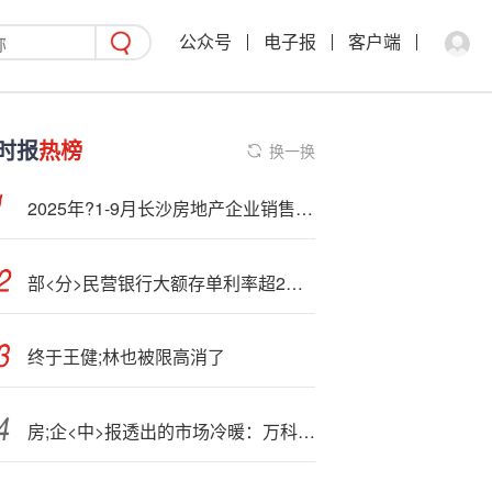
公众号
电子报
客户端
时报
热榜
换一换
2025年?1-9月长沙房地产企业销售业绩TOP20
部<分>民营银行大额存单利率超2%很抢手
终于王健;林也被限高消了
房;企<中>报透出的市场冷暖：万科亏119亿元 金地集团亏37亿元