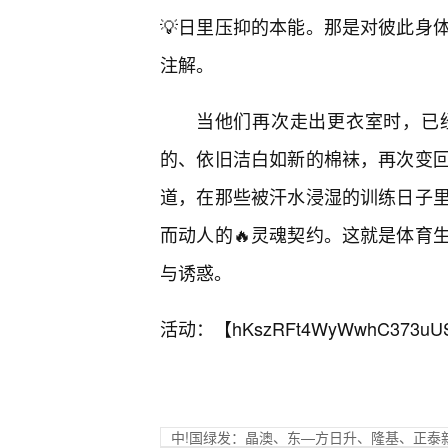
💡日里压抑的本能。那是对彼此身
注解。
当他们再次走出更衣室时，已
的、依旧洁白如新的棉袜，再次变
道，在那些被汗水浸湿的训练日子
而动人的🔥灵魂契约。这就是体育
与诱惑。
活动：【
hKszRFt4WyWwhC373uU
中!国绿发：晶澳、东—方日升、隆基、正泰