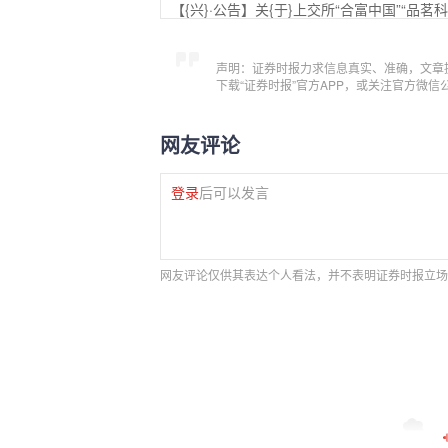
【{兴}·公告】关{于}上交所“合富中国”“品
声明：证券时报力求信息真实、准确，文章
下载“证券时报”官方APP，或关注官方微
网友评论
登录
后可以发言
网友评论仅供其表达个人看法，并不表明证券时报立场