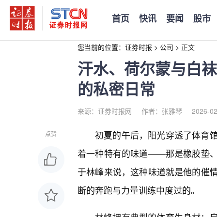
首页
快讯
要闻
股市
您当前的位置：
证券时报
>
公司
>
正文
汗水、荷尔蒙与白袜
的私密日常
来源：证券时报网
作者：张雅琴
2026-02
初夏的午后，阳光穿透了体育
点赞
着一种特有的味道——那是橡胶垫
于林峰来说，这种味道就是他的催
断的奔跑与力量训练中度过的。