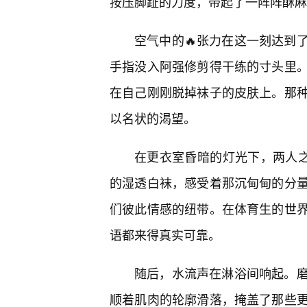
按压脚趾的力度，带起了一阵阵酥麻
空气中的🔥张力在这一刻达到
手指没入阿强修剪得干练的寸头里
在自己刚刚脱掉袜子的皮肤上。那
以名状的渴望。
在更衣室昏暗的灯光下，两人之
的湿透白袜，感受着那沉甸甸的分
们彼此情感的纽带。在体育生的世
语都来得真实可靠。
随后，水流声在淋浴间响起。
顺着肌肉的轮廓滑落，掩盖了那些